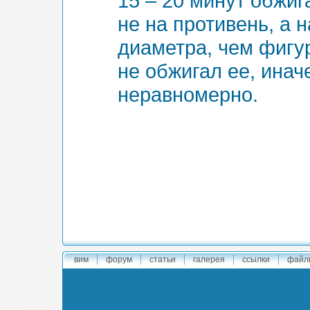
15 – 20 минут обжиг
не на противень, а 
диаметра, чем фигур
не обжигал ее, инач
неравномерно.
вим
форум
статьи
галерея
ссылки
файл