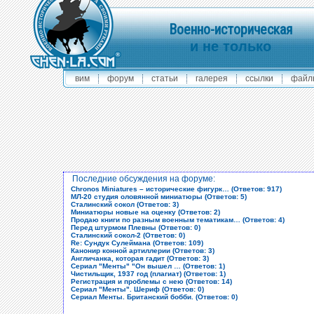
Военно-историческая
и не только
вим
форум
статьи
галерея
ссылки
файл
Последние обсуждения на форуме:
Chronos Miniatures – исторические фигурк… (Ответов: 917)
МЛ-20 студия оловянной миниатюры (Ответов: 5)
Сталинский сокол (Ответов: 3)
Миниатюры новые на оценку (Ответов: 2)
Продаю книги по разным военным тематикам… (Ответов: 4)
Перед штурмом Плевны (Ответов: 0)
Сталинский сокол-2 (Ответов: 0)
Re: Сундук Сулеймана (Ответов: 109)
Канонир конной артиллерии (Ответов: 3)
Англичанка, которая гадит (Ответов: 3)
Сериал "Менты" "Он вышел … (Ответов: 1)
Чистильщик, 1937 год (плагиат) (Ответов: 1)
Регистрация и проблемы с нею (Ответов: 14)
Сериал "Менты". Шериф (Ответов: 0)
Сериал Менты. Британский бобби. (Ответов: 0)